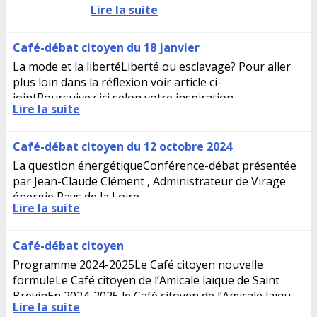
Lire la suite
de la condition féminine peuvent
s’inquiéter du retour de bâton...
Café-débat citoyen du 18 janvier
La mode et la libertéLiberté ou esclavage? Pour aller
plus loin dans la réflexion voir article ci-
jointPoursuivez ici selon votre inspiration...
Lire la suite
Café-débat citoyen du 12 octobre 2024
La question énergétiqueConférence-débat présentée
par Jean-Claude Clément , Administrateur de Virage
énergie Pays de la Loire
Lire la suite
Café-débat citoyen
Programme 2024-2025Le Café citoyen nouvelle
formuleLe Café citoyen de l’Amicale laïque de Saint
BrevinEn 2024-2025 le Café citoyen de l’Amicale laïque
Lire la suite
devient « Café-débat...