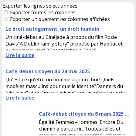
Exporter les lignes sélectionnées
Exporter toutes les colonnes
Exporter uniquement les colonnes affichées
Le droit au logement, un droit humain
Un ciné-débat au Cinéjade à propos du film Rosie
Davis"A Dublin family story" proposé par Habitat et
humanismeLundi 22 septembre à 20h15
Lire la suite
Café-débat citoyen du 24 mai 2025
Qu'est-ce qu'être un homme aujourd'hui? Quels
modèles masculins pour quelle identité?Dangers du
"virilisme" et du "masculinisme" sur les réseaux sociaux
Lire la suite
.Venez en discuter avec...
Café-débat citoyen du 8 mars 2025 maison des associations 10h30-12h30
Égalité Femmes–Hommes !Encore Du
chemin à parcourir...Toutes celles et
ceux qui ont cru un progrès irréversible