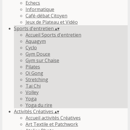
Echecs
Informatique
Café-débat Citoyen
Jeux de Plateau et Vidéo
Sports d'entretien
▴
▾
Accueil Sports d'entretien
Aquagym
Cyclo
Gym Douce
Gym sur Chaise
Pilates
Qi Gong
Stretching
Tai Chi
Volley
Yoga
Yoga du rire
Activités Créatives
▴
▾
Accueil activités Créatives
Art Textile et Patchwork