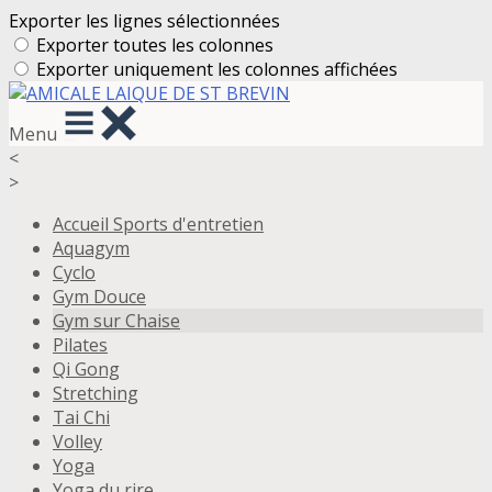
Exporter les lignes sélectionnées
Exporter toutes les colonnes
Exporter uniquement les colonnes affichées
Menu
<
>
Accueil Sports d'entretien
Aquagym
Cyclo
Gym Douce
Gym sur Chaise
Pilates
Qi Gong
Stretching
Tai Chi
Volley
Yoga
Yoga du rire