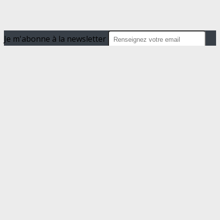
Je m'abonne à la newsletter
OK
Plan du site
Licences
Mentions légales
CGUV
Paramétrer vos cookies
Se connecter
Propulsé par AssoConnect, le logiciel des
associations de Loisirs
Vos choix en matière de confidentialité
Notification lors de la collecte