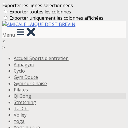
Exporter les lignes sélectionnées
Exporter toutes les colonnes
Exporter uniquement les colonnes affichées
Menu
<
>
Accueil Sports d'entretien
Aquagym
Cyclo
Gym Douce
Gym sur Chaise
Pilates
Qi Gong
Stretching
Tai Chi
Volley
Yoga
Yoga du rire