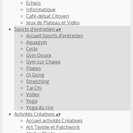
Echecs
Informatique
Café-débat Citoyen
Jeux de Plateau et Vidéo
Sports d'entretien
▴
▾
Accueil Sports d'entretien
Aquagym
Cyclo
Gym Douce
Gym sur Chaise
Pilates
Qi Gong
Stretching
Tai Chi
Volley
Yoga
Yoga du rire
Activités Créatives
▴
▾
Accueil activités Créatives
Art Textile et Patchwork