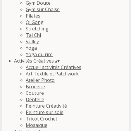
Gym Douce
Gym sur Chaise
Pilates
Qi Gong
Stretching
Tai Chi
Volley
Yoga
Yoga du rire
Activités Créatives
▴
▾
Accueil activités Créatives
Art Textile et Patchwork
Atelier Photo
Broderie
Couture
Dentelle
Peinture Créativité
Peinture sur soie
Tricot Crochet
Mosaïque