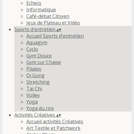
Echecs
Informatique
Café-débat Citoyen
Jeux de Plateau et Vidéo
Sports d'entretien
▴
▾
Accueil Sports d'entretien
Aquagym
Cyclo
Gym Douce
Gym sur Chaise
Pilates
Qi Gong
Stretching
Tai Chi
Volley
Yoga
Yoga du rire
Activités Créatives
▴
▾
Accueil activités Créatives
Art Textile et Patchwork