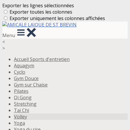
Exporter les lignes sélectionnées
Exporter toutes les colonnes
Exporter uniquement les colonnes affichées
Menu
<
>
Accueil Sports d'entretien
Aquagym
Cyclo
Gym Douce
Gym sur Chaise
Pilates
Qi Gong
Stretching
Tai Chi
Volley
Yoga
Yoga du rire