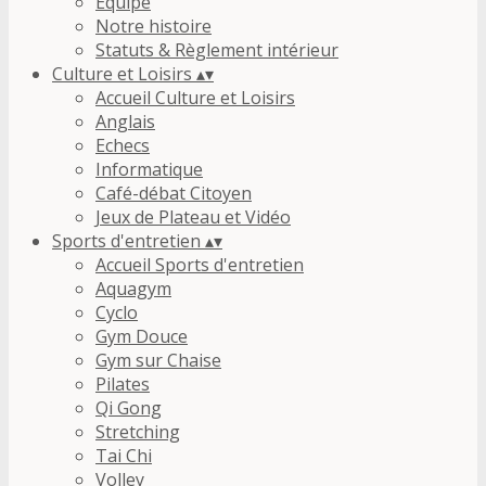
Equipe
Notre histoire
Statuts & Règlement intérieur
Culture et Loisirs
▴
▾
Accueil Culture et Loisirs
Anglais
Echecs
Informatique
Café-débat Citoyen
Jeux de Plateau et Vidéo
Sports d'entretien
▴
▾
Accueil Sports d'entretien
Aquagym
Cyclo
Gym Douce
Gym sur Chaise
Pilates
Qi Gong
Stretching
Tai Chi
Volley