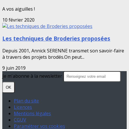
A vos aiguilles !
10 février 2020
Les techniques de Broderies proposées
Depuis 2001, Annick SERENNE transmet son savoir-faire
à travers des projets brodés.On peut...
9 juin 2019
Je m'abonne à la newsletter
OK
Plan du site
Licences
Mentions légales
CGUV
Paramétrer vos cookies