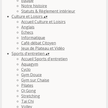
Equipe
Notre histoire
Statuts & Règlement intérieur
Culture et Loisirs
▴
▾
Accueil Culture et Loisirs
Anglais
Echecs
Informatique
Café-débat Citoyen
Jeux de Plateau et Vidéo
Sports d'entretien
▴
▾
Accueil Sports d'entretien
Aquagym
Cyclo
Gym Douce
Gym sur Chaise
Pilates
Qi Gong
Stretching
Tai Chi
Volley