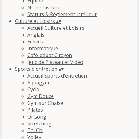
Equipe
Notre histoire
Statuts & Règlement intérieur
Culture et Loisirs
▴
▾
Accueil Culture et Loisirs
Anglais
Echecs
Informatique
Café-débat Citoyen
Jeux de Plateau et Vidéo
Sports d'entretien
▴
▾
Accueil Sports d'entretien
Aquagym
Cyclo
Gym Douce
Gym sur Chaise
Pilates
Qi Gong
Stretching
Tai Chi
Volley